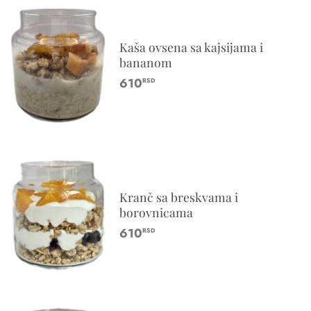
Kaša ovsena sa kajsijama i
bananom
610
RSD
Kranč sa breskvama i
borovnicama
610
RSD