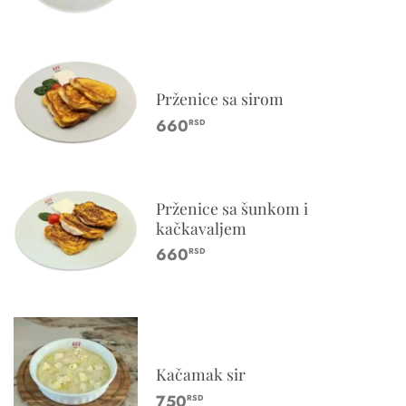
Prženice sa sirom
660
RSD
Prženice sa šunkom i
kačkavaljem
660
RSD
Kačamak sir
750
RSD