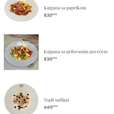
Kajgana sa paprikom
830
RSD
Kajgana sa grilovanim povrćem
830
RSD
Topli sutlijaš
660
RSD