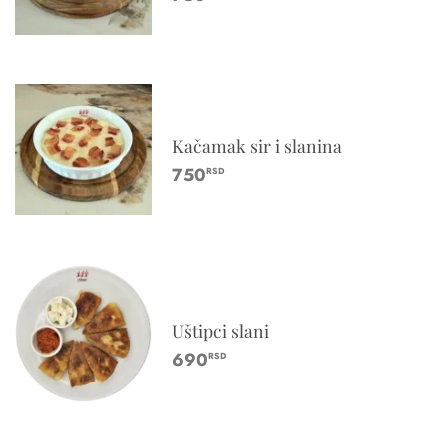
Kačamak sir i slanina
750
RSD
Uštipci slani
690
RSD