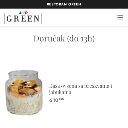
Прескочи
RESTORAN GREEN
на
садржај
Doručak (do 13h)
Kaša ovsena sa breskvama i
jabukama
610
RSD