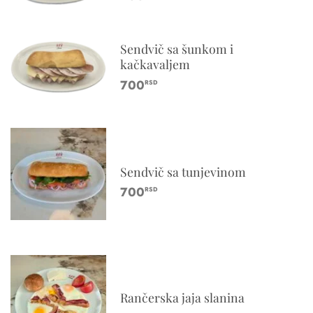
Sendvič sa šunkom i
kačkavaljem
700
RSD
Sendvič sa tunjevinom
700
RSD
Rančerska jaja slanina