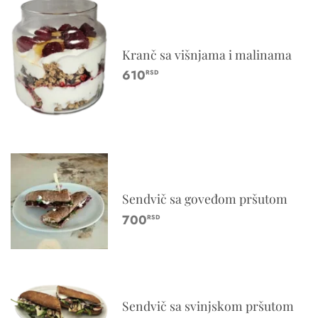
Kranč sa višnjama i malinama
610
RSD
Sendvič sa goveđom pršutom
700
RSD
Sendvič sa svinjskom pršutom