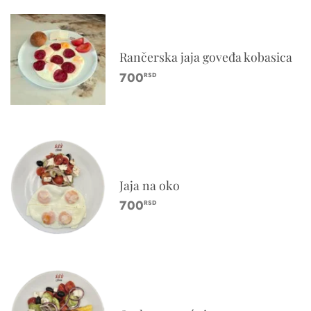
Rančerska jaja goveđa kobasica
700
RSD
Jaja na oko
700
RSD