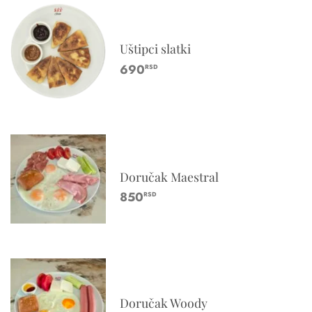
Uštipci slatki
690
RSD
Doručak Maestral
850
RSD
Doručak Woody